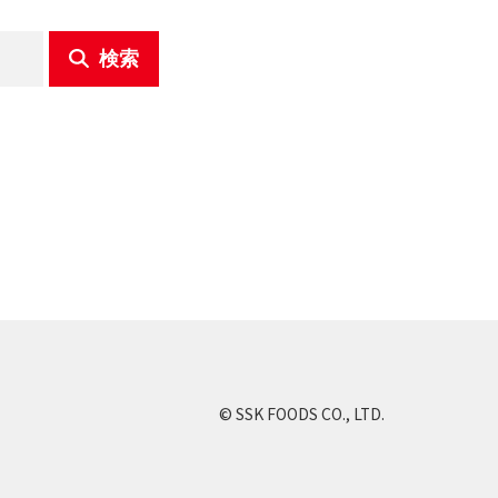
検索
© SSK FOODS CO., LTD.