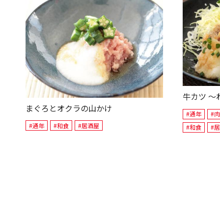
牛カツ ～
まぐろとオクラの山かけ
#通年
#
#通年
#和食
#居酒屋
#和食
#