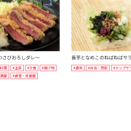
わさびおろしダレ～
長芋となめこのねばねばサ
肉料理
#主菜
#夕食
#揚げ物
#通年
#弁当・惣菜
#カップサ
居酒屋
#食堂・定食屋