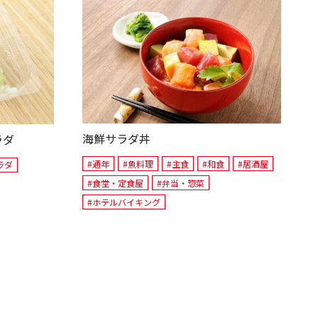
海鮮サラダ丼
ラダ
#通年
#魚料理
#主食
#和食
#居酒屋
ラダ
#食堂・定食屋
#弁当・惣菜
#ホテルバイキング