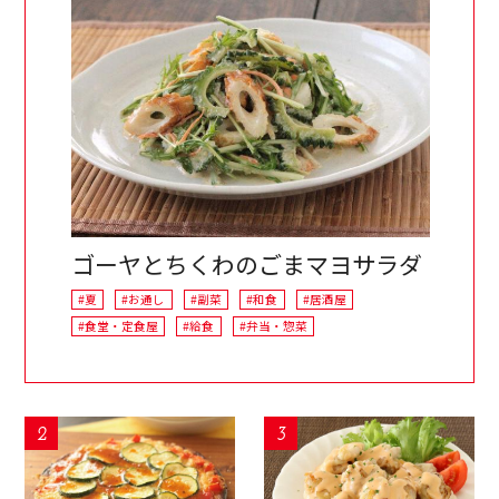
ゴーヤとちくわのごまマヨサラダ
#夏
#お通し
#副菜
#和食
#居酒屋
#食堂・定食屋
#給食
#弁当・惣菜