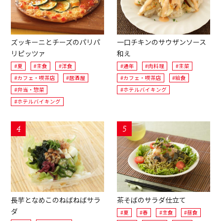
ズッキーニとチーズのパリパ
一口チキンのサウザンソース
リピッツァ
和え
#夏
#主食
#洋食
#通年
#肉料理
#主菜
#カフェ・喫茶店
#居酒屋
#カフェ・喫茶店
#給食
#弁当・惣菜
#ホテルバイキング
#ホテルバイキング
長芋となめこのねばねばサラ
茶そばのサラダ仕立て
ダ
#夏
#春
#主食
#昼食