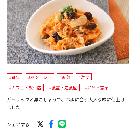
#通年
#ボジョレー
#副菜
#洋食
#カフェ・喫茶店
#食堂・定食屋
#弁当・惣菜
ガーリックと黒こしょうで、お酒に合う大人な味に仕上げ
ました。
シェアする