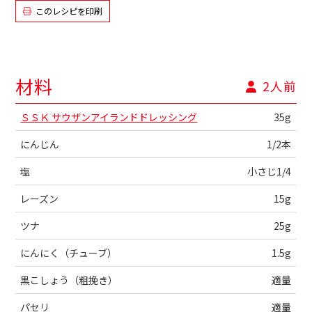
このレシピを印刷
材料
2人前
ＳＳＫ サウザンアイランドドレッシング
35g
にんじん
1/2本
塩
小さじ1/4
レーズン
15g
ツナ
25g
にんにく（チューブ）
1.5g
黒こしょう（粗挽き）
適量
パセリ
適量