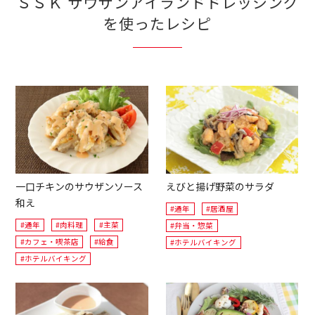
ＳＳＫ サウザンアイランドドレッシング
を使ったレシピ
一口チキンのサウザンソース
えびと揚げ野菜のサラダ
和え
#通年
#居酒屋
#通年
#肉料理
#主菜
#弁当・惣菜
#カフェ・喫茶店
#給食
#ホテルバイキング
#ホテルバイキング