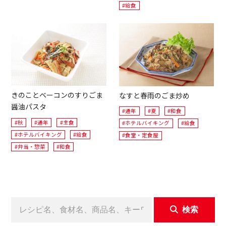
#給食
きのことベーコンのすりごま
なすと春雨のごま炒め
醤油パスタ
#通年
#夏
#和食
#秋
#通年
#主食
#ホテルバイキング
#給食
#ホテルバイキング
#給食
#食堂・定食屋
#弁当・惣菜
#和食
検索