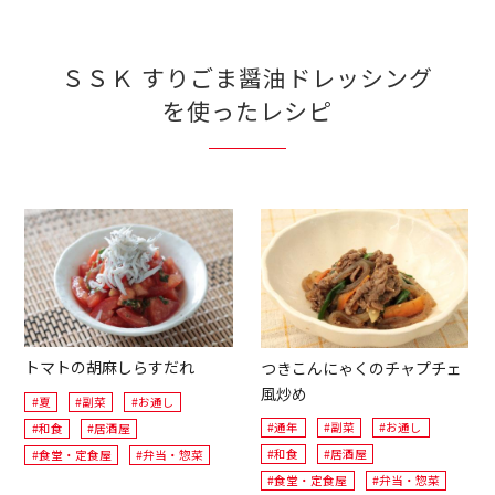
ＳＳＫ すりごま醤油ドレッシング
を使ったレシピ
トマトの胡麻しらすだれ
つきこんにゃくのチャプチェ
風炒め
#夏
#副菜
#お通し
#通年
#副菜
#お通し
#和食
#居酒屋
#和食
#居酒屋
#食堂・定食屋
#弁当・惣菜
#食堂・定食屋
#弁当・惣菜