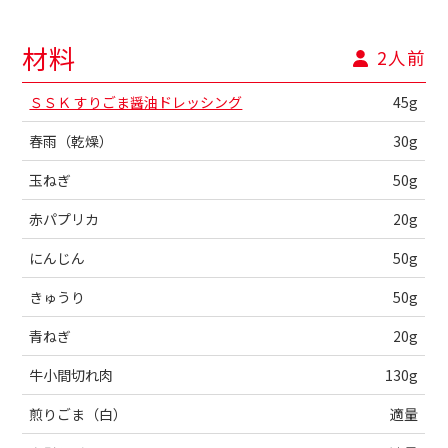
材料
2人前
ＳＳＫ すりごま醤油ドレッシング
45g
春雨（乾燥）
30g
玉ねぎ
50g
赤パプリカ
20g
にんじん
50g
きゅうり
50g
青ねぎ
20g
牛小間切れ肉
130g
煎りごま（白）
適量