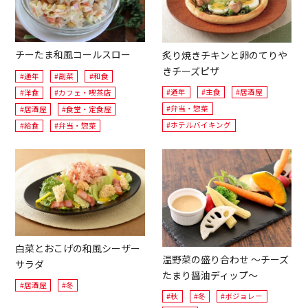
チーたま和風コールスロー
炙り焼きチキンと卵のてりや
きチーズピザ
#通年
#副菜
#和食
#通年
#主食
#居酒屋
#洋食
#カフェ・喫茶店
#弁当・惣菜
#居酒屋
#食堂・定食屋
#ホテルバイキング
#給食
#弁当・惣菜
白菜とおこげの和風シーザー
温野菜の盛り合わせ ～チーズ
サラダ
たまり醤油ディップ～
#居酒屋
#冬
#秋
#冬
#ボジョレー