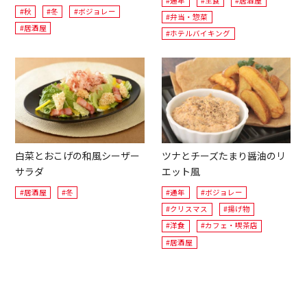
#通年
#主食
#居酒屋
#秋
#冬
#ボジョレー
#弁当・惣菜
#居酒屋
#ホテルバイキング
白菜とおこげの和風シーザー
ツナとチーズたまり醤油のリ
サラダ
エット風
#居酒屋
#冬
#通年
#ボジョレー
#クリスマス
#揚げ物
#洋食
#カフェ・喫茶店
#居酒屋