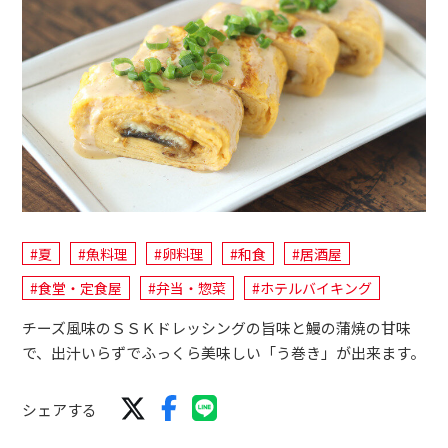
#夏
#魚料理
#卵料理
#和食
#居酒屋
#食堂・定食屋
#弁当・惣菜
#ホテルバイキング
チーズ風味のＳＳＫドレッシングの旨味と鰻の蒲焼の甘味
で、出汁いらずでふっくら美味しい「う巻き」が出来ます。
シェアする