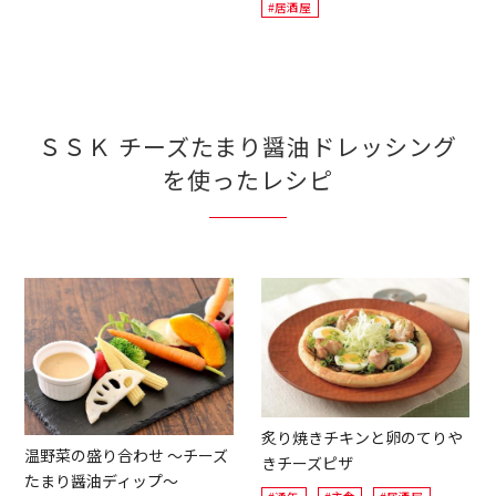
#居酒屋
ＳＳＫ チーズたまり醤油ドレッシング
を使ったレシピ
炙り焼きチキンと卵のてりや
温野菜の盛り合わせ ～チーズ
きチーズピザ
たまり醤油ディップ～