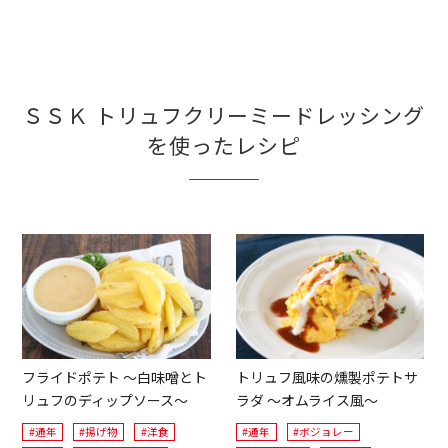
ＳＳＫ トリュフクリーミードレッシング
を使ったレシピ
フライドポテト ～白味噌とト
トリュフ風味の燻製ポテトサ
リュフのディップソース～
ラダ ～オムライス風～
#通年
#揚げ物
#洋食
#通年
#ボジョレー