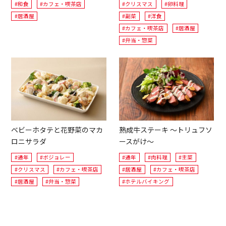
#和食
#カフェ・喫茶店
#クリスマス
#卵料理
#居酒屋
#副菜
#洋食
#カフェ・喫茶店
#居酒屋
#弁当・惣菜
ベビーホタテと花野菜のマカ
熟成牛ステーキ ～トリュフソ
ロニサラダ
ースがけ～
#通年
#ボジョレー
#通年
#肉料理
#主菜
#クリスマス
#カフェ・喫茶店
#居酒屋
#カフェ・喫茶店
#居酒屋
#弁当・惣菜
#ホテルバイキング