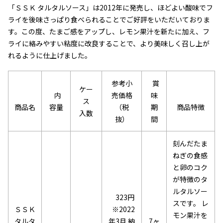
「ＳＳＫ タルタルソース」は2012年に発売し、ほどよい酸味でフ
ライを後味さっぱり食べられることでご好評をいただいておりま
す。この度、たまご感をアップし、レモン果汁を新たに加え、フ
ライに絡みやすい粘度に改良することで、より美味しく召し上が
れるように仕上げました。
参考小
賞
ケー
内
売価格
味
ス
商品名
商品特徴
容量
（税
期
入数
抜）
間
刻んだたま
ねぎの食感
と卵のコク
が特徴のタ
ルタルソー
323円
スです。
レ
ＳＳＫ
※2022
モン果汁を
タルタ
7ヶ
年3月 納