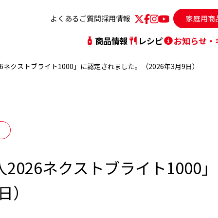
よくあるご質問
採用情報
家庭用商
商品情報
レシピ
お知らせ・
6ネクストブライト1000」に認定されました。（2026年3月9日）
動指針
人気レシピランキング
シリーズから探す
社長メッセージ
レシピを探す
ブ
2026ネクストブライト1000
沿革・社史
事
9日）
TVCM
サ