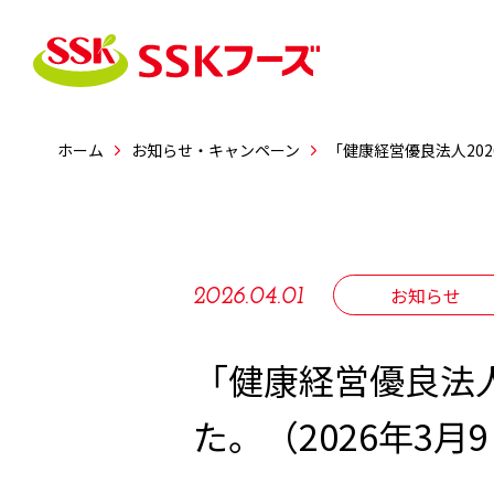




ホーム
お知らせ・キャンペーン
「健康経営優良法人202
商品情報
レシピ
企業情報
お知らせ
2026.04.01
おすすめレシピ
志（こころざし）・行
新商品
「健康経営優良法人
会社概要
た。（2026年3月
事業紹介