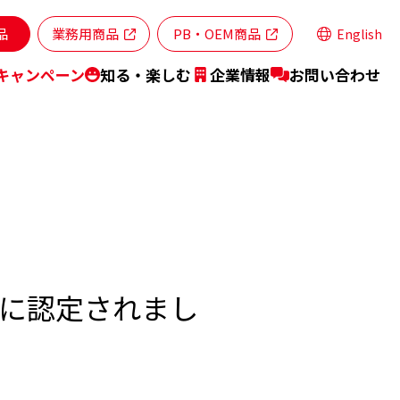
品
業務用商品
PB・OEM商品
English
キャンペーン
知る・楽しむ
企業情報
お問い合わせ
ランドステートメント
商品特設サイト
特集レシピ
」に認定されまし
業所・ネットワーク
スティナビリティ