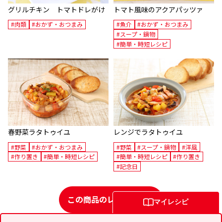
グリルチキン トマトドレがけ
トマト風味のアクアパッツァ
#肉類
#おかず・おつまみ
#魚介
#おかず・おつまみ
#スープ・鍋物
#簡単・時短レシピ
春野菜ラタトゥイユ
レンジでラタトゥイユ
#野菜
#おかず・おつまみ
#野菜
#スープ・鍋物
#洋風
#作り置き
#簡単・時短レシピ
#簡単・時短レシピ
#作り置き
#記念日
この商品のレシピ一覧
マイレシピ