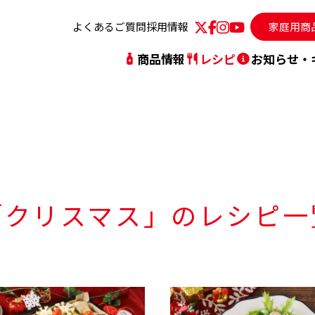
よくあるご質問
採用情報
家庭用商
商品情報
レシピ
お知らせ・
動指針
人気レシピランキング
シリーズから探す
社長メッセージ
レシピを探す
ブ
「クリスマス」
のレシピ一
沿革・社史
事
TVCM
サ