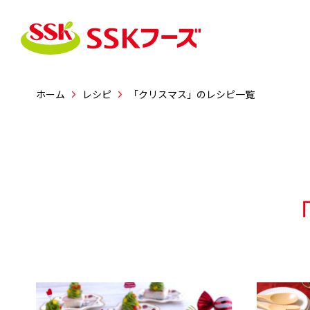




ホーム
レシピ
「クリスマス」のレシピ一覧
商品情報
レシピ
企業情報
おすすめレシピ
志（こころざし）・行
新商品
会社概要
事業紹介