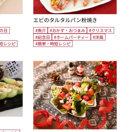
エビのタルタルパン粉焼き
父の日
#魚介
#おかず・おつまみ
#クリスマス
#記念日
#ホームパーティー
#洋風
短レシピ
#簡単・時短レシピ