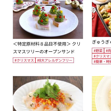
健康経営
ぎゅうぎ
＜特定原材料８品目不使用＞ クリ
スマスツリーのオープンサンド
#野菜
#
#クリスマ
#クリスマス
#8大アレルゲンフリー
#簡単・時