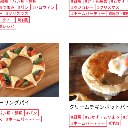
米穀類・パン類・麺類
#野菜
#卵・乳製品
#おかず
おつまみ
#パン
#ハロウィン
#ボジョレー
#クリスマス
ー
#クリスマス
#ホームパーティー
#簡単・時
ーティー
#洋風
短レシピ
ーリングパイ
クリームチキンポットパ
パン類・麺類
#パン
#野菜
#おかず・おつまみ
#
ス
#ホームパーティー
#ホームパーティー
#洋風