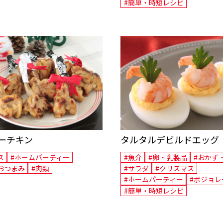
#簡単・時短レシピ
ーチキン
タルタルデビルドエッグ
ス
#ホームパーティー
#魚介
#卵・乳製品
#おかず
おつまみ
#肉類
#サラダ
#クリスマス
#ホームパーティー
#ボジョレ
#簡単・時短レシピ