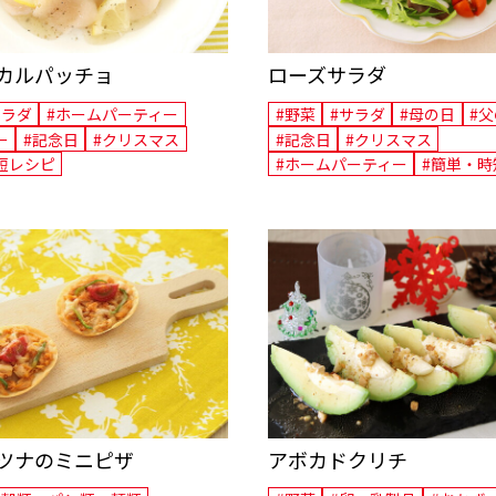
カルパッチョ
ローズサラダ
サラダ
#ホームパーティー
#野菜
#サラダ
#母の日
#
ー
#記念日
#クリスマス
#記念日
#クリスマス
短レシピ
#ホームパーティー
#簡単・時
ツナのミニピザ
アボカドクリチ