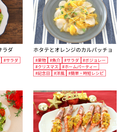
サラダ
ホタテとオレンジのカルパッチョ
#サラダ
#果物
#魚介
#サラダ
#ボジョレー
#クリスマス
#ホームパーティー
#記念日
#洋風
#簡単・時短レシピ