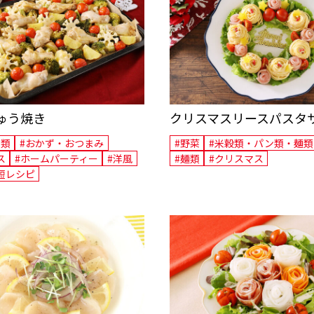
ゅう焼き
クリスマスリースパスタ
肉類
#おかず・おつまみ
#野菜
#米穀類・パン類・麺類
ス
#ホームパーティー
#洋風
#麺類
#クリスマス
短レシピ