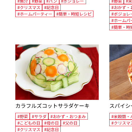
#魚介
#野菜
#パン
#ボジョレー
#野菜
#
#クリスマス
#記念日
#おかず・
#ホームパーティー
#簡単・時短レシピ
#ボジョレ
#ホームパ
#簡単・時
カラフルズコットサラダケーキ
スパイシ
#野菜
#サラダ
#おかず・おつまみ
#米穀類・
#こどもの日
#母の日
#父の日
#クリスマ
#クリスマス
#記念日