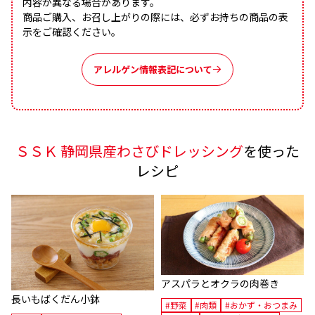
内容が異なる場合があります。
商品ご購入、お召し上がりの際には、必ずお持ちの商品の表
示をご確認ください。
アレルゲン情報表記について
ＳＳＫ 静岡県産わさびドレッシング
を使った
レシピ
アスパラとオクラの肉巻き
長いもばくだん小鉢
#野菜
#肉類
#おかず・おつまみ