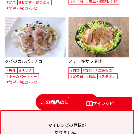
#お弁当
#簡単・時短レシピ
#野菜
#おかず・おつまみ
#簡単・時短レシピ
タイのカルパッチョ
ステーキサラダ丼
#魚介
#サラダ
#肉類
#野菜
#ご飯もの
#ホームパーティー
#父の日
#和風
#スタミナ
#簡単・時短レシピ
この商品のレシピ一覧
マイレシピ
マイレシピの登録が
ありません。