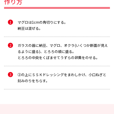
作り方
マグロは1cmの角切りにする。
納豆は混ぜる。
ガラスの器に納豆、マグロ、オクラ(いくつか断面が見え
るように盛る)、とろろの順に盛る。
メールで送信
とろろの中央をくぼませてうずらの卵黄をのせる。
②の上にＳＳＫドレッシングをまわしかけ、小口ねぎと
刻みのりをちらす。
メールアドレス