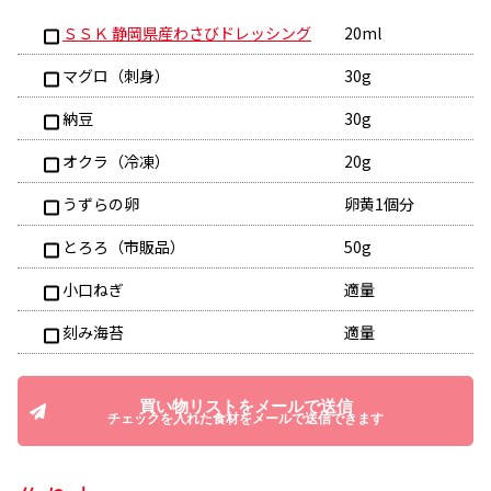
ＳＳＫ 静岡県産わさびドレッシング
20ml
マグロ（刺身）
30g
納豆
30g
オクラ（冷凍）
20g
うずらの卵
卵黄1個分
とろろ（市販品）
50g
小口ねぎ
適量
刻み海苔
適量
買い物リストをメールで送信
チェックを入れた食材をメールで送信できます