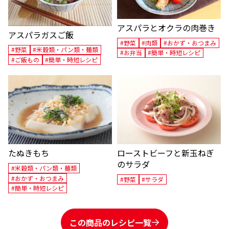
アスパラとオクラの肉巻き
アスパラガスご飯
#野菜
#肉類
#おかず・おつまみ
#野菜
#米穀類・パン類・麺類
#お弁当
#簡単・時短レシピ
#ご飯もの
#簡単・時短レシピ
ローストビーフと新玉ねぎ
たぬきもち
のサラダ
#米穀類・パン類・麺類
#おかず・おつまみ
#野菜
#サラダ
#簡単・時短レシピ
この商品のレシピ一覧