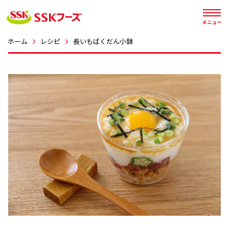




メニュー
ホーム
レシピ
長いもばくだん小鉢