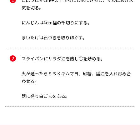
ごぼうは４cm幅の千切りにし水にさらし、ザルにあげ水
気を切る。
にんじんは4cm幅の千切りにする。
まいたけは石づきを取りほぐす。
フライパンにサラダ油を熱し①を炒める。
メールで送信
火が通ったらＳＳＫキムマヨ、砂糖、醤油を入れ炒め合
わせる。
器に盛り白ごまをふる。
メールアドレス