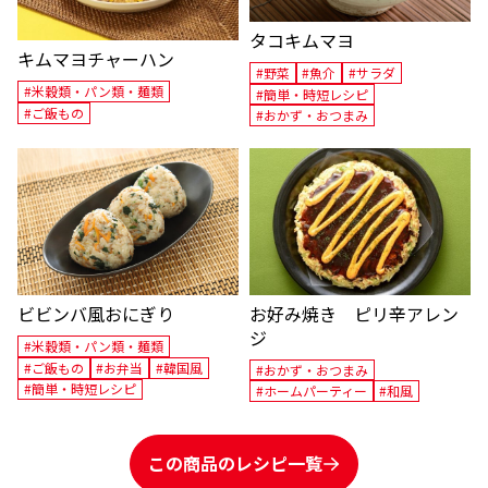
タコキムマヨ
キムマヨチャーハン
#野菜
#魚介
#サラダ
#米穀類・パン類・麺類
#簡単・時短レシピ
#ご飯もの
#おかず・おつまみ
お好み焼き ピリ辛アレン
ビビンバ風おにぎり
ジ
#米穀類・パン類・麺類
#ご飯もの
#お弁当
#韓国風
#おかず・おつまみ
#簡単・時短レシピ
#ホームパーティー
#和風
この商品のレシピ一覧