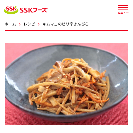




メニュー
ホーム
レシピ
キムマヨのピリ辛きんぴら