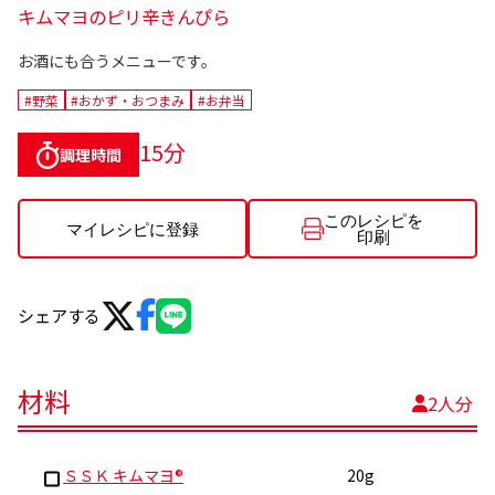
キムマヨのピリ辛きんぴら
お酒にも合うメニューです。
#野菜
#おかず・おつまみ
#お弁当
15分
調理時間
このレシピを
マイレシピに登録
印刷
シェアする
材料
2人分
ＳＳＫ キムマヨ®
20g