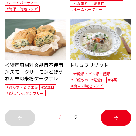
#ホームパーティー
#ひな祭り
#記念日
#簡単・時短レシピ
#ホームパーティー
＜特定原材料８品目不使用
トリュフリゾット
＞スモークサーモンとほう
#米穀類・パン類・麺類
れん草の米粉ケークサレ
#ご飯もの
#記念日
#洋風
#簡単・時短レシピ
#おかず・おつまみ
#記念日
#8大アレルゲンフリー
1
2