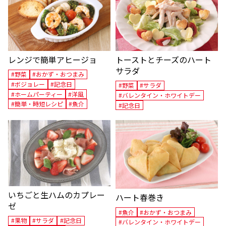
レンジで簡単アヒージョ
トーストとチーズのハート
サラダ
#野菜
#おかず・おつまみ
#ボジョレー
#記念日
#野菜
#サラダ
#ホームパーティー
#洋風
#バレンタイン・ホワイトデー
#簡単・時短レシピ
#魚介
#記念日
いちごと生ハムのカプレー
ハート春巻き
ゼ
#魚介
#おかず・おつまみ
#果物
#サラダ
#記念日
#バレンタイン・ホワイトデー