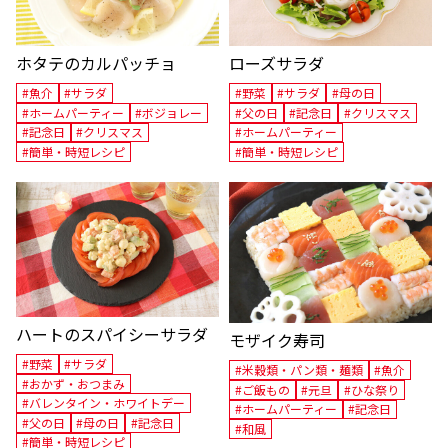
ホタテのカルパッチョ
ローズサラダ
#魚介
#サラダ
#野菜
#サラダ
#母の日
#ホームパーティー
#ボジョレー
#父の日
#記念日
#クリスマス
#記念日
#クリスマス
#ホームパーティー
#簡単・時短レシピ
#簡単・時短レシピ
ハートのスパイシーサラダ
モザイク寿司
#野菜
#サラダ
#米穀類・パン類・麺類
#魚介
#おかず・おつまみ
#ご飯もの
#元旦
#ひな祭り
#バレンタイン・ホワイトデー
#ホームパーティー
#記念日
#父の日
#母の日
#記念日
#和風
#簡単・時短レシピ