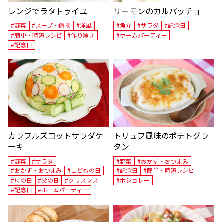
レンジでラタトゥイユ
サーモンのカルパッチョ
#野菜
#スープ・鍋物
#洋風
#魚介
#サラダ
#記念日
#簡単・時短レシピ
#作り置き
#ホームパーティー
#記念日
カラフルズコットサラダケ
トリュフ風味のポテトグラ
ーキ
タン
#野菜
#サラダ
#野菜
#おかず・おつまみ
#おかず・おつまみ
#こどもの日
#記念日
#簡単・時短レシピ
#母の日
#父の日
#クリスマス
#ボジョレー
#記念日
#ホームパーティー