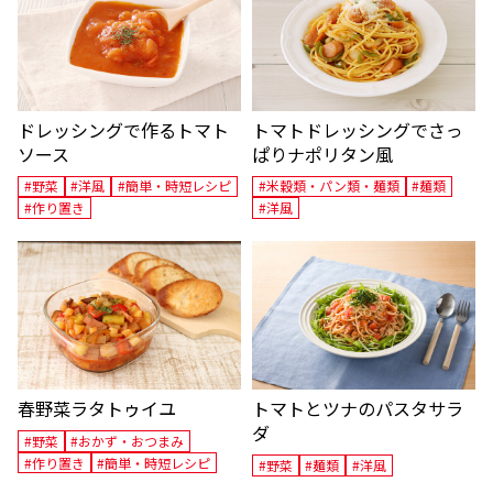
ドレッシングで作るトマト
トマトドレッシングでさっ
ソース
ぱりナポリタン風
#野菜
#洋風
#簡単・時短レシピ
#米穀類・パン類・麺類
#麺類
#作り置き
#洋風
春野菜ラタトゥイユ
トマトとツナのパスタサラ
ダ
#野菜
#おかず・おつまみ
#作り置き
#簡単・時短レシピ
#野菜
#麺類
#洋風