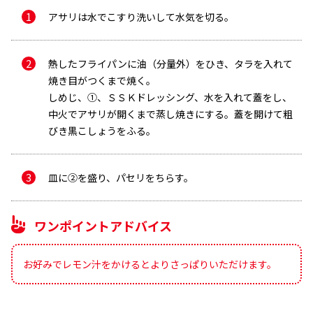
アサリは水でこすり洗いして水気を切る。
熱したフライパンに油（分量外）をひき、タラを入れて
焼き目がつくまで焼く。
しめじ、①、ＳＳＫドレッシング、水を入れて蓋をし、
中火でアサリが開くまで蒸し焼きにする。蓋を開けて粗
びき黒こしょうをふる。
メールで送信
皿に②を盛り、パセリをちらす。
ワンポイントアドバイス
お好みでレモン汁をかけるとよりさっぱりいただけます。
メールアドレス