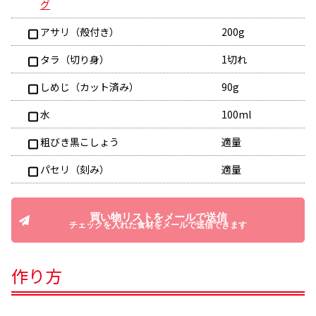
グ
アサリ（殻付き）
200g
タラ（切り身）
1切れ
しめじ（カット済み）
90g
水
100ml
粗びき黒こしょう
適量
パセリ（刻み）
適量
買い物リストをメールで送信
チェックを入れた食材をメールで送信できます
作り方