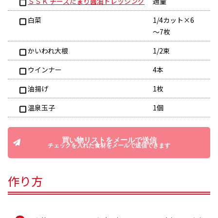
ＳＳＫ チーズたまり醤油ドレッシング
適量
白菜
1/4カット×6
～7枚
かいわれ大根
1/2束
ウインナー
4本
油揚げ
1枚
温泉玉子
1個
買い物リストをメールで送信
チェックを入れた食材をメールで送信できます
作り方