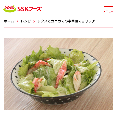




メニュー
ホーム
レシピ
レタスとカニカマの中華風マヨサラダ