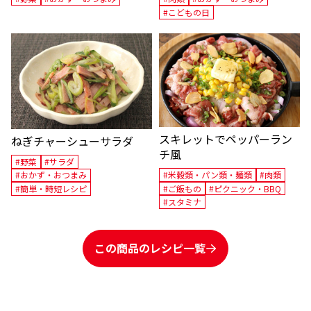
#こどもの日
スキレットでペッパーラン
ねぎチャーシューサラダ
チ風
#野菜
#サラダ
#米穀類・パン類・麺類
#肉類
#おかず・おつまみ
#ご飯もの
#ピクニック・BBQ
#簡単・時短レシピ
#スタミナ
この商品のレシピ一覧