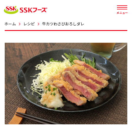




メニュー
ホーム
レシピ
牛カツわさびおろしダレ