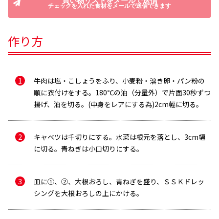
買い物リストをメールで送信
チェックを入れた食材をメールで送信できます
作り方
牛肉は塩・こしょうをふり、小麦粉・溶き卵・パン粉の
順に衣付けをする。180℃の油（分量外）で片面30秒ずつ
揚げ、油を切る。(中身をレアにする為)2cm幅に切る。
メールで送信
キャベツは千切りにする。水菜は根元を落とし、3cm幅
に切る。青ねぎは小口切りにする。
皿に①、②、大根おろし、青ねぎを盛り、ＳＳＫドレッ
メールアドレス
シングを大根おろしの上にかける。