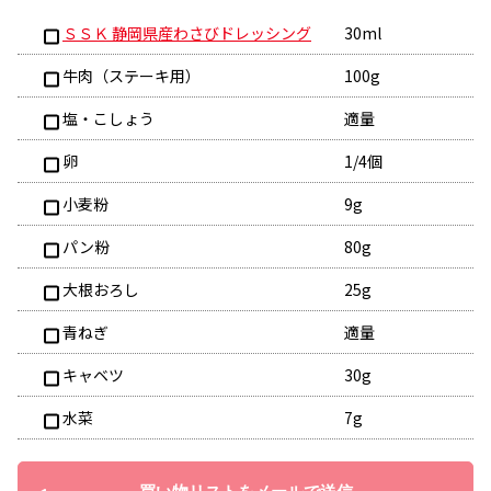
ＳＳＫ 静岡県産わさびドレッシング
30ml
牛肉（ステーキ用）
100g
塩・こしょう
適量
卵
1/4個
小麦粉
9g
パン粉
80g
大根おろし
25g
青ねぎ
適量
キャベツ
30g
水菜
7g