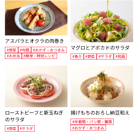
アスパラとオクラの肉巻き
マグロとアボカドのサラダ
#野菜
#肉類
#おかず・おつまみ
#お弁当
#簡単・時短レシピ
#魚介
#野菜
#サラダ
#和風
ローストビーフと新玉ねぎ
揚げもちのおろし納豆和え
のサラダ
#米穀類・パン類・麺類
#おかず・おつまみ
#野菜
#サラダ