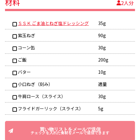
材料
2人分
ＳＳＫ ごま油とねぎ塩ドレッシング
35g
紫玉ねぎ
90g
コーン缶
30g
ご飯
200g
バター
10g
小口ねぎ（刻み）
適量
牛肩ロース（スライス）
30g
フライドガーリック（スライス）
5g
買い物リストをメールで送信
チェックを入れた食材をメールで送信できます