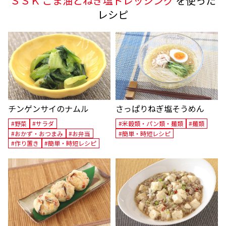
ＳＳＫ ごま油とねぎ塩ドレッシング
を使った
レシピ
チンゲンサイのナムル
さっぱりねぎ塩そうめん
#野菜
#サラダ
#米穀類・パン類・麺類
#麺類
#おかず・おつまみ
#お弁当
#簡単・時短レシピ
#作り置き
#簡単・時短レシピ