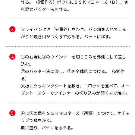
作る。（6個作る）ボウルにＳＳＫマヨネーズ（Ｂ）、★
を混ぜバッター液を作る。
フライパンに油（分量外）をひき、パン粉を入れてこん
がりと焼き目がつくまで炒める。バットに移す。
メールで送信
①の右端に②のウインナーを切りこみを外側にして差し
込む。
②のバッター液に浸し、③を全体的につける。（6個作
メールアドレス
る）
天板にクッキングシートを敷き、コロッケを並べて、オー
ブントースターでウインナーの切り込みが開くまで焼く。
④に②の目をＳＳＫマヨネーズ（適量）でつけて、ケチャ
ップで鱗をかく。
皿に盛り、パセリを添える。