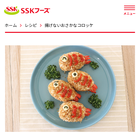




メニュー
ホーム
レシピ
揚げないおさかなコロッケ