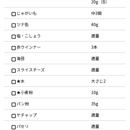
20g（B）
じゃがいも
中3個
ツナ缶
40g
塩・こしょう
適量
赤ウインナー
3本
海苔
適量
スライスチーズ
適量
★水
大さじ2
★小麦粉
10g
パン粉
35g
ケチャップ
適量
パセリ
適量