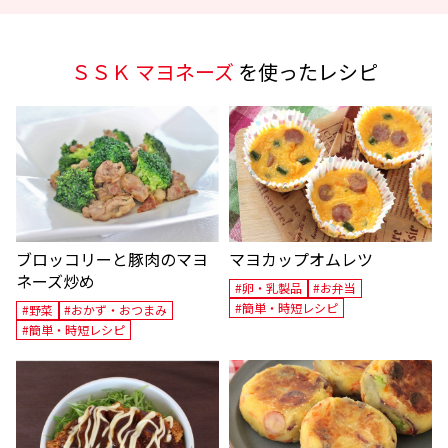
ＳＳＫ マヨネーズ
を使ったレシピ
ブロッコリーと豚肉のマヨ
マヨカップオムレツ
ネーズ炒め
#卵・乳製品
#お弁当
#簡単・時短レシピ
#野菜
#おかず・おつまみ
#簡単・時短レシピ