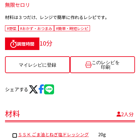
無限セロリ
材料は３つだけ、レンジで簡単に作れるレシピです。
#野菜
#おかず・おつまみ
#簡単・時短レシピ
10分
調理時間
このレシピを
マイレシピに登録
印刷
シェアする
材料
2人分
ＳＳＫ ごま油とねぎ塩ドレッシング
20g