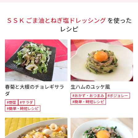
ＳＳＫ ごま油とねぎ塩ドレッシング
を使った
レシピ
春菊と大根のチョレギサラ
生ハムのユッケ風
ダ
#おかず・おつまみ
#ボジョレー
#簡単・時短レシピ
#野菜
#サラダ
#簡単・時短レシピ