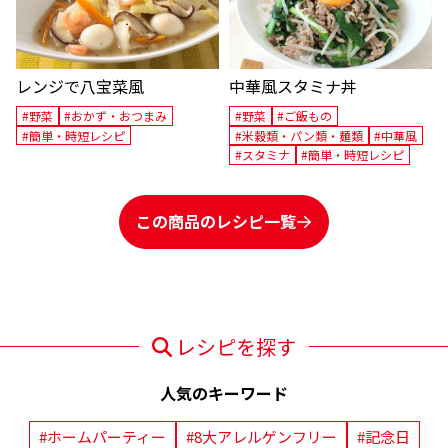
レンジで八宝菜風
中華風スタミナ丼
#野菜
#おかず・おつまみ
#野菜
#ご飯もの
#簡単・時短レシピ
#米穀類・パン類・麺類
#中華風
#スタミナ
#簡単・時短レシピ
この商品のレシピ一覧
レシピを探す
人気のキーワード
#ホームパーティー
#8大アレルゲンフリー
#記念日