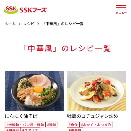




メニュー
ホーム
レシピ
「中華風」のレシピ一覧
「中華風」
のレシピ一覧
にんにく油そば
牡蠣のコチュジャン炒め
#米穀類・パン類・麺類
#麺類
#魚介
#おかず・おつまみ
#中華風
#スタミナ
#中華風