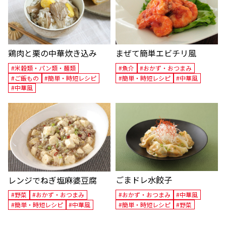
鶏肉と栗の中華炊き込み
まぜて簡単エビチリ風
#米穀類・パン類・麺類
#魚介
#おかず・おつまみ
#ご飯もの
#簡単・時短レシピ
#簡単・時短レシピ
#中華風
#中華風
ごまドレ水餃子
レンジでねぎ塩麻婆豆腐
#おかず・おつまみ
#中華風
#野菜
#おかず・おつまみ
#簡単・時短レシピ
#野菜
#簡単・時短レシピ
#中華風