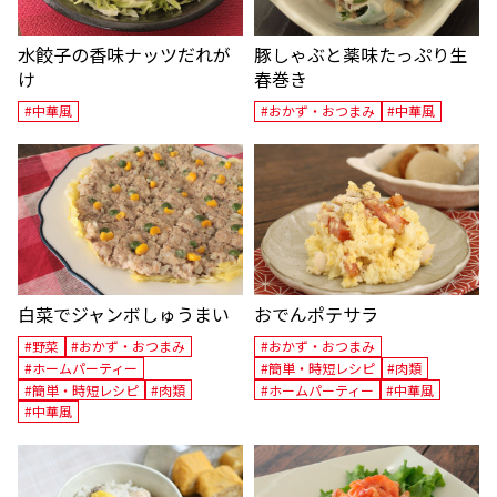
水餃子の香味ナッツだれが
豚しゃぶと薬味たっぷり生
け
春巻き
#中華風
#おかず・おつまみ
#中華風
白菜でジャンボしゅうまい
おでんポテサラ
#野菜
#おかず・おつまみ
#おかず・おつまみ
#ホームパーティー
#簡単・時短レシピ
#肉類
#簡単・時短レシピ
#肉類
#ホームパーティー
#中華風
#中華風