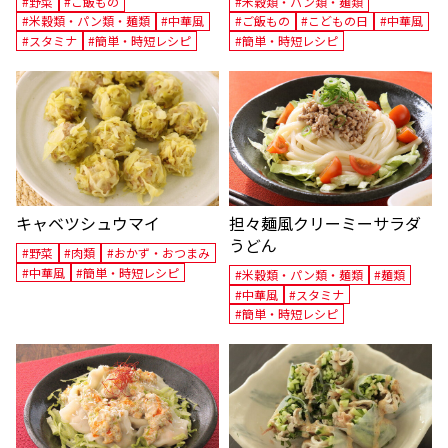
#野菜
#ご飯もの
#米穀類・パン類・麺類
#米穀類・パン類・麺類
#中華風
#ご飯もの
#こどもの日
#中華風
#スタミナ
#簡単・時短レシピ
#簡単・時短レシピ
キャベツシュウマイ
担々麺風クリーミーサラダ
うどん
#野菜
#肉類
#おかず・おつまみ
#中華風
#簡単・時短レシピ
#米穀類・パン類・麺類
#麺類
#中華風
#スタミナ
#簡単・時短レシピ