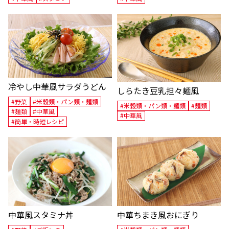
冷やし中華風サラダうどん
しらたき豆乳担々麺風
#野菜
#米穀類・パン類・麺類
#米穀類・パン類・麺類
#麺類
#麺類
#中華風
#中華風
#簡単・時短レシピ
中華風スタミナ丼
中華ちまき風おにぎり