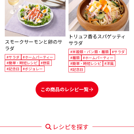
トリュフ香るスパゲッティ
スモークサーモンと卵のサ
サラダ
ラダ
#米穀類・パン類・麺類
#サラダ
#サラダ
#ホームパーティー
#麺類
#ホームパーティー
#簡単・時短レシピ
#野菜
#簡単・時短レシピ
#洋風
#記念日
#ボジョレー
#記念日
この商品のレシピ一覧
レシピを探す