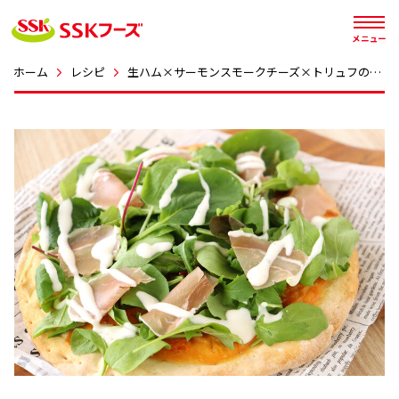




メニュー
ホーム
レシピ
生ハム×サーモンスモークチーズ×トリュフのピザ