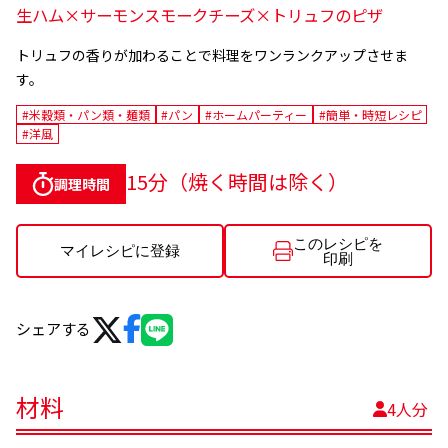
生ハム×サーモンスモークチーズ×トリュフのピザ
トリュフの香りが加わることで料理をワンランクアップさせま
す。
#米穀類・パン類・麺類
#パン
#ホームパーティー
#簡単・時短レシピ
#洋風
15分（焼く時間は除く）
調理時間
このレシピを
マイレシピに登録
印刷
シェアする
材料
4人分