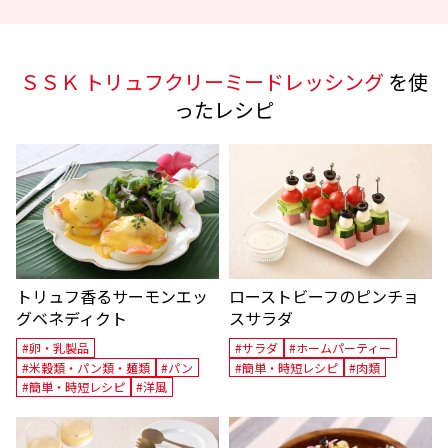
ＳＳＫ トリュフクリーミードレッシング
を使
ったレシピ
トリュフ香るサーモンエッ
ローストビーフのピンチョ
グベネディクト
スサラダ
#卵・乳製品
#サラダ
#ホームパーティー
#米穀類・パン類・麺類
#パン
#簡単・時短レシピ
#肉類
#簡単・時短レシピ
#洋風