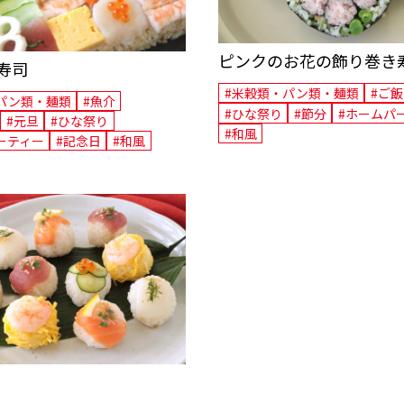
ピンクのお花の飾り巻き
寿司
#米穀類・パン類・麺類
#ご
パン類・麺類
#魚介
#ひな祭り
#節分
#ホームパ
#元旦
#ひな祭り
#和風
ーティー
#記念日
#和風