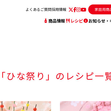
よくあるご質問
採用情報
家庭用商
商品情報
レシピ
お知らせ・
動指針
人気レシピランキング
シリーズから探す
社長メッセージ
レシピを探す
ブ
「ひな祭り」
のレシピ一
沿革・社史
事
TVCM
サ