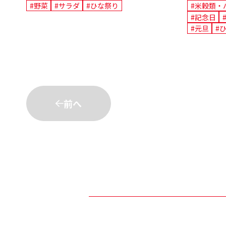
#野菜
#サラダ
#ひな祭り
#米穀類・
#記念日
#元旦
#
前へ