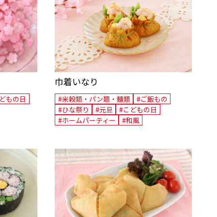
巾着いなり
こどもの日
#米穀類・パン類・麺類
#ご飯もの
#ひな祭り
#元旦
#こどもの日
#ホームパーティー
#和風