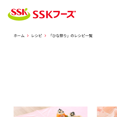




ホーム
レシピ
「ひな祭り」のレシピ一覧
商品情報
レシピ
企業情報
おすすめレシピ
志（こころざし）・行
新商品
会社概要
事業紹介