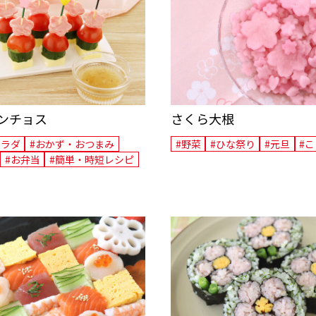
ンチョス
さくら大根
サラダ
#おかず・おつまみ
#野菜
#ひな祭り
#元旦
#
#お弁当
#簡単・時短レシピ