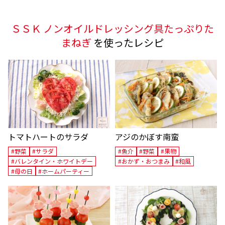
ＳＳＫ ノンオイルドレッシング具たっぷりた
まねぎ
を使ったレシピ
トマトハートのサラダ
アジのかぼす南蛮
#野菜
#サラダ
#魚介
#野菜
#果物
#バレンタイン・ホワイトデー
#おかず・おつまみ
#和風
#母の日
#ホームパーティー