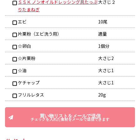
ＳＳＫ ノンオイルドレッシング具たっぷ
大さじ２
りたまねぎ
エビ
10尾
片栗粉（エビ洗う用）
適量
☆卵白
1個分
☆片栗粉
大さじ2
☆油
大さじ1
ケチャップ
大さじ1
フリルレタス
20g
買い物リストをメールで送信
チェックを入れた食材をメールで送信できます