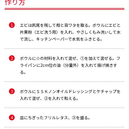
作り方
エビは尻尾を残して殻と背ワタを取る。ボウルにエビと
片栗粉（エビ洗う用）を入れ、やさしくもみ洗いして水
で流し、キッチンペーパーで水気をふきとる。
ボウルに☆の材料を入れて混ぜ、①を加えて混ぜる。フ
ライパンに2cm位の油（分量外）を入れて揚げ焼きす
る。
ボウルにＳＳＫノンオイルドレッシングとケチャップを
メールで送信
入れて混ぜ、②を入れて和える。
皿にちぎったフリルレタス、③を盛る。