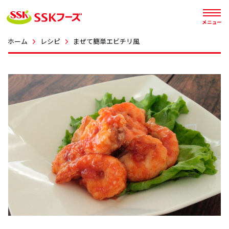




メニュー
ホーム
レシピ
まぜて簡単エビチリ風