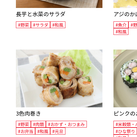
長芋と水菜のサラダ
アジのか
#野菜
#サラダ
#和風
#魚介
#
#和風
3色肉巻き
ピンクの
#野菜
#肉類
#おかず・おつまみ
#米穀類・
#お弁当
#和風
#元旦
#ひな祭り