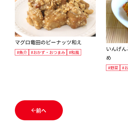
マグロ竜田のピーナッツ和え
いんげん
#魚介
#おかず・おつまみ
#和風
め
#野菜
#
前へ