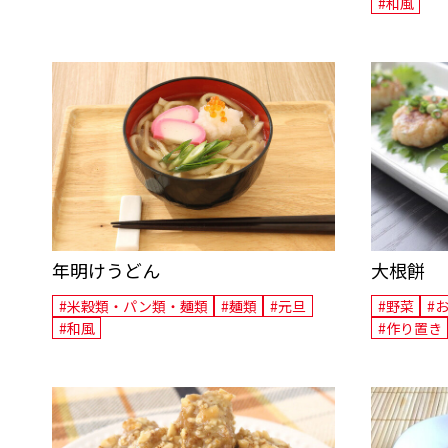
#和風
年明けうどん
大根餅
#米穀類・パン類・麺類
#麺類
#元旦
#野菜
#
#和風
#作り置き