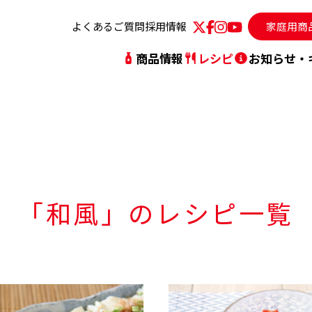
よくあるご質問
採用情報
家庭用商
商品情報
レシピ
お知らせ・
動指針
人気レシピランキング
シリーズから探す
社長メッセージ
レシピを探す
ブ
「和風」
のレシピ一覧
沿革・社史
事
TVCM
サ