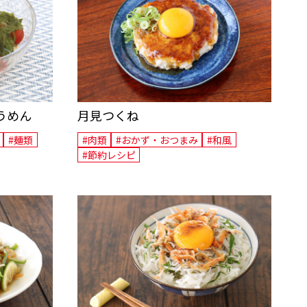
うめん
月見つくね
#麺類
#肉類
#おかず・おつまみ
#和風
#節約レシピ