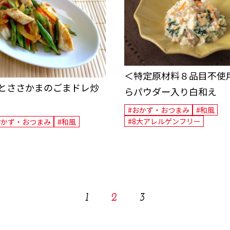
＜特定原材料８品目不使用
とささかまのごまドレ炒
らパウダー入り白和え
#おかず・おつまみ
#和風
#8大アレルゲンフリー
おかず・おつまみ
#和風
1
2
3